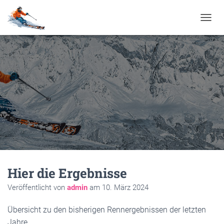
N
A
V
I
G
A
T
I
O
N
U
M
S
C
H
A
Hier die Ergebnisse
L
Veröffentlicht von
admin
am
10. März 2024
T
E
N
Übersicht zu den bisherigen Rennergebnissen der letzten
Jahre.